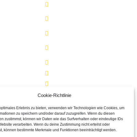
Wärmepumpe
kt
Heizungswartung
& Notdienst
essum
Badsanierung
nschutz
Barrierefreie
e-
Badsanierung
inie
Solaranlagen
Wasserenthärtung
Lüftung
Smart Home
Cookie-Richtlinie
Förderung &
 optimales Erlebnis zu bieten, verwenden wir Technologien wie Cookies, um
Finanzierung
rmationen zu speichern und/oder darauf zuzugreifen. Wenn du diesen
en zustimmst, können wir Daten wie das Surfverhalten oder eindeutige IDs
Website verarbeiten. Wenn du deine Zustimmung nicht erteilst oder
st, können bestimmte Merkmale und Funktionen beeinträchtigt werden.