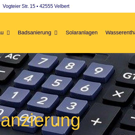
Vogteier Str. 15 • 42555 Velbert
au
Badsanierung
Solaranlagen
Wasserenth
nanzierung