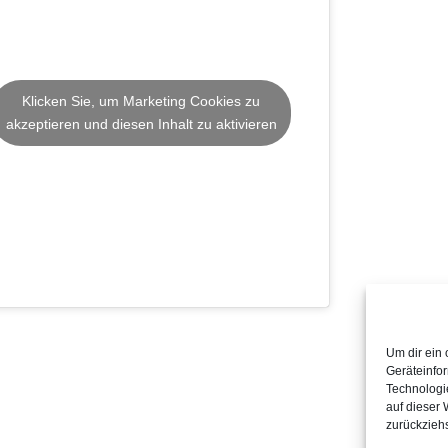
Jobs
Konta
Impr
Klicken Sie, um Marketing Cookies zu
Date
akzeptieren und diesen Inhalt zu aktivieren
Cooki
Richtl
Um dir ein
Geräteinfo
Technologi
auf dieser 
zurückzieh